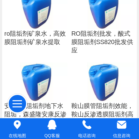
ro阻垢剂矿泉水，高效
RO阻垢剂批发，酸式
膜阻垢剂矿泉水提取
膜阻垢剂SS820批发供
应
安康RO阻垢剂地下水
鞍山膜管阻垢剂效能，
阻垢，森盛隆安康反渗
鞍山反渗透膜阻垢剂高
透阻垢剂高效
效用量少
在线地图
QQ客服
电话咨询
信息咨询