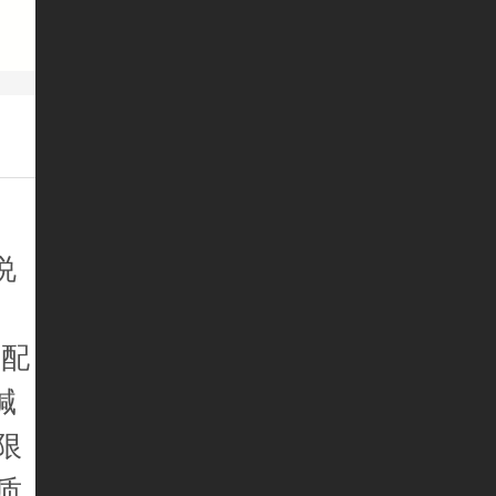
说
剂配
碱
限
质