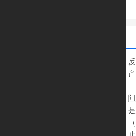
反
阻
是
（