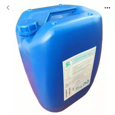
德州反渗透阻垢剂高效广谱，德州反渗透膜阻
垢剂适用水源广谱